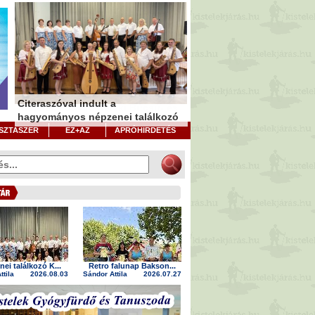
Citeraszóval indult a
Kistelek 250 - Kisteleki Búcsú- és
hagyományos népzenei találkozó
Aratóünnep
Játékosládával bővítették a
SZTASZER
EZ+AZ
APRÓHIRDETÉS
játszóteret
ei találkozó K...
Retro falunap Bakson...
ttila
2026.08.03
Sándor Attila
2026.07.27