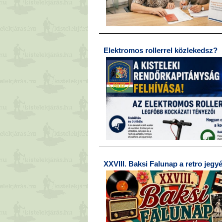
Elektromos rollerrel közlekedsz?
XXVIII. Baksi Falunap a retro jegy