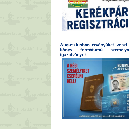
Augusztusban érvényüket vesztik
könyv formátumú személyaz
igazolványok