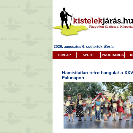
2026. augusztus 6. csütörtök,
Berta
CÍMLAP
SPORT
PROGRAMOK
K
Hamisítatlan retro hangulat a XXVI
Falunapon