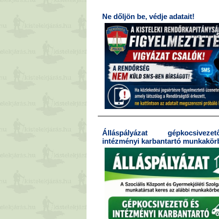
Ne dőljön be, védje adatait!
Álláspályázat gépkocsive
intézményi karbantartó munkakör