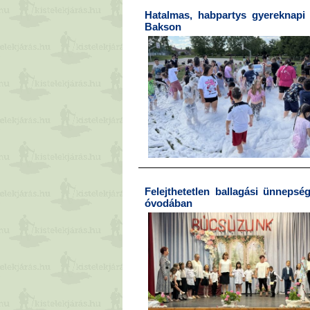
Hatalmas, habpartys gyereknapi 
Bakson
Felejthetetlen ballagási ünnepsé
óvodában