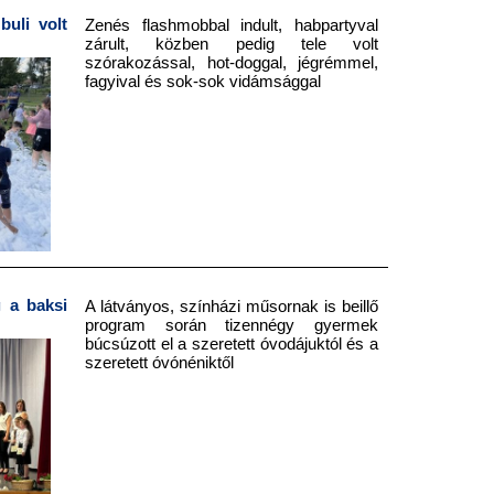
buli volt
Zenés flashmobbal indult, habpartyval
zárult, közben pedig tele volt
szórakozással, hot-doggal, jégrémmel,
fagyival és sok-sok vidámsággal
g a baksi
A látványos, színházi műsornak is beillő
program során tizennégy gyermek
búcsúzott el a szeretett óvodájuktól és a
szeretett óvónéniktől