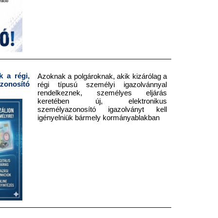
 a régi,
Azoknak a polgároknak, akik kizárólag a
onosító
régi típusú személyi igazolvánnyal
rendelkeznek, személyes eljárás
keretében új, elektronikus
személyazonosító igazolványt kell
igényelniük bármely kormányablakban