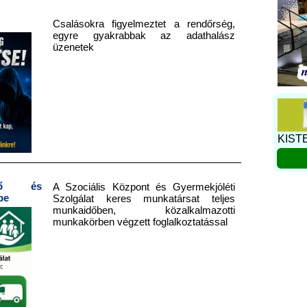
Csalásokra figyelmeztet a rendőrség,
egyre gyakrabbak az adathalász
üzenetek
KIST
zető és
A Szociális Központ és Gyermekjóléti
be
Szolgálat keres munkatársat teljes
munkaidőben, közalkalmazotti
munkakörben végzett foglalkoztatással