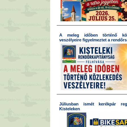
A meleg időben történő köz
veszélyeire figyelmeztet a rendőr
Júliusban ismét kerékpár regi
Kisteleken