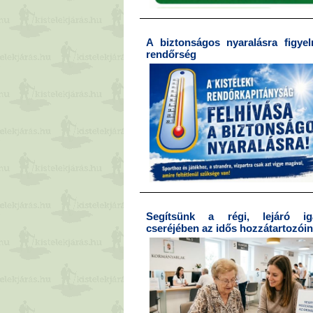
A biztonságos nyaralásra figyel
rendőrség
Segítsünk a régi, lejáró ig
cseréjében az idős hozzátartozói