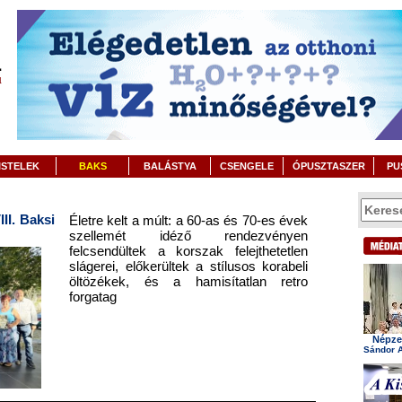
ISTELEK
BAKS
BALÁSTYA
CSENGELE
ÓPUSZTASZER
PU
II. Baksi
Életre kelt a múlt: a 60-as és 70-es évek
szellemét idéző rendezvényen
felcsendültek a korszak felejthetetlen
slágerei, előkerültek a stílusos korabeli
öltözékek, és a hamisítatlan retro
forgatag
Népzen
Sándor A