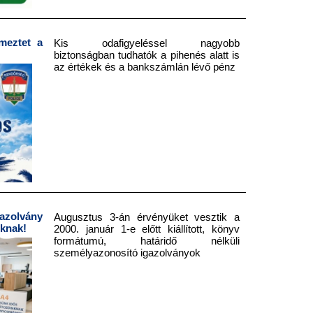
meztet a
Kis odafigyeléssel nagyobb
biztonságban tudhatók a pihenés alatt is
az értékek és a bankszámlán lévő pénz
azolvány
Augusztus 3-án érvényüket vesztik a
nknak!
2000. január 1-e előtt kiállított, könyv
formátumú, határidő nélküli
személyazonosító igazolványok