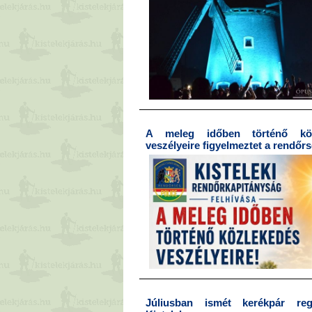
A meleg időben történő köz
veszélyeire figyelmeztet a rendőr
Júliusban ismét kerékpár regi