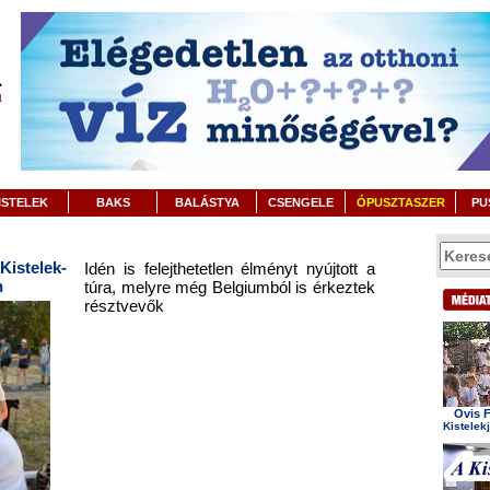
ISTELEK
BAKS
BALÁSTYA
CSENGELE
ÓPUSZTASZER
PU
stelek-
Idén is felejthetetlen élményt nyújtott a
n
túra, melyre még Belgiumból is érkeztek
résztvevők
Ovis F
Kistelek