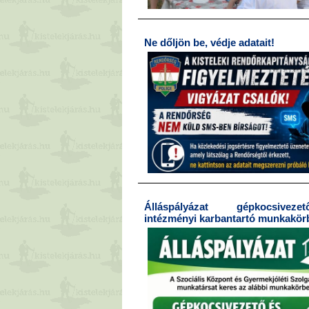
Ne dőljön be, védje adatait!
Álláspályázat gépkocsive
intézményi karbantartó munkakör