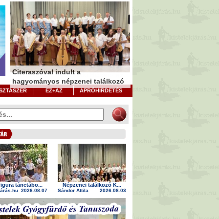
Citeraszóval indult a
Kistelek 250 - Kisteleki Búcsú- és
hagyományos népzenei találkozó
Aratóünnep
Játékosládával bővítették a
SZTASZER
EZ+AZ
APRÓHIRDETÉS
játszóteret
igura tánctábo...
Népzenei találkozó K...
járás.hu
2026.08.07
Sándor Attila
2026.08.03