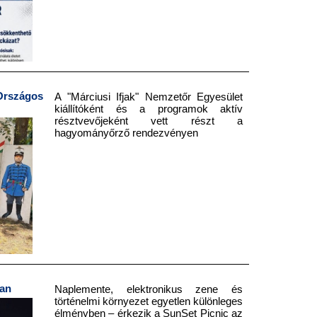
rszágos
A "Márciusi Ifjak" Nemzetőr Egyesület
kiállítóként és a programok aktív
résztvevőjeként vett részt a
hagyományőrző rendezvényen
ban
Naplemente, elektronikus zene és
történelmi környezet egyetlen különleges
élményben – érkezik a SunSet Picnic az