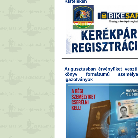
Kisteleken
Augusztusban érvényüket vesztik
könyv formátumú személyaz
igazolványok