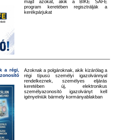
majd azokat, akik a BIKE SAFE
program keretében regisztrálják a
kerékpárjukat
 a régi,
Azoknak a polgároknak, akik kizárólag a
onosító
régi típusú személyi igazolvánnyal
rendelkeznek, személyes eljárás
keretében új, elektronikus
személyazonosító igazolványt kell
igényelniük bármely kormányablakban