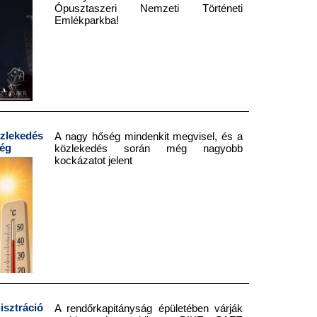
Ópusztaszeri Nemzeti Történeti
Emlékparkba!
lekedés
A nagy hőség mindenkit megvisel, és a
ség
közlekedés során még nagyobb
kockázatot jelent
sztráció
A rendőrkapitányság épületében várják