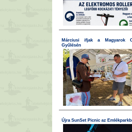
Márciusi ifjak a Magyarok O
Gyűlésén
Újra SunSet Picnic az Emlékpark