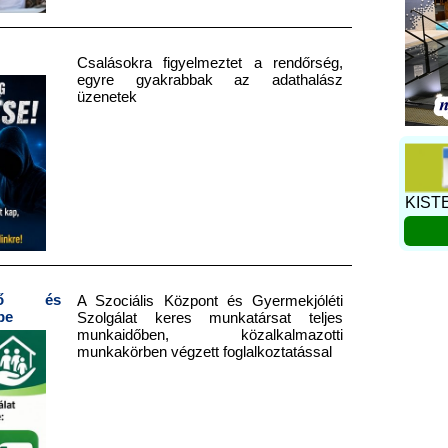
Csalásokra figyelmeztet a rendőrség,
egyre gyakrabbak az adathalász
üzenetek
KIST
zető és
A Szociális Központ és Gyermekjóléti
be
Szolgálat keres munkatársat teljes
munkaidőben, közalkalmazotti
munkakörben végzett foglalkoztatással