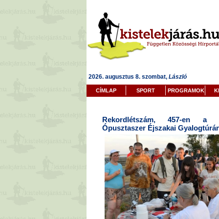
2026. augusztus 8. szombat,
László
CÍMLAP
SPORT
PROGRAMOK
K
Rekordlétszám, 457-en a Ki
Ópusztaszer Éjszakai Gyalogtúrá