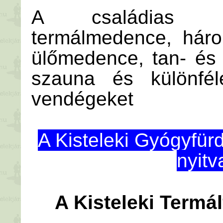
A családias ha
termálmedence, háro
ülőmedence, tan- és
szauna és különfél
vendégeket
A Kisteleki Gyógyfü
nyitv
A Kisteleki Termál