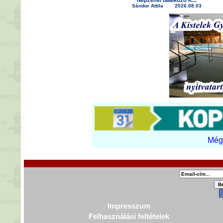
Népzenei találkozó K...
Sándor Attila
2026.08.03
Még 
Impresszum
Felhasználási feltételek