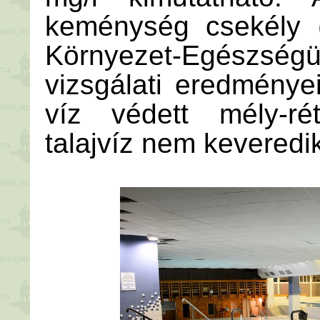
keménység csekély (
Környezet-Egészség
vizsgálati eredménye
víz védett mély-ré
talajvíz nem keveredi