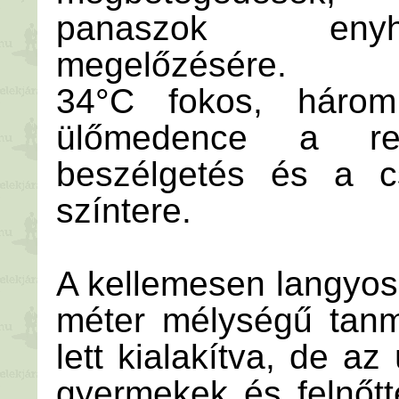
panaszok enyhí
megelőzésére.
34°C fokos, három
ülőmedence a rel
beszélgetés és a cs
színtere.
A kellemesen langyos
méter mélységű tanm
lett kialakítva, de az
gyermekek és felnőt