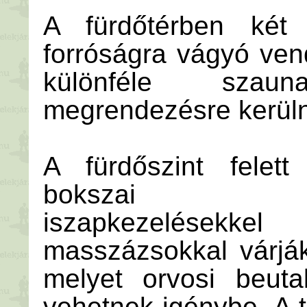
A fürdőtérben két
forróságra vágyó ven
különféle sza
megrendezésre kerül
A fürdőszint felett
bokszai gyóg
iszapkezelések
masszázsokkal várják
melyet orvosi beuta
vehetnek igénybe. A 