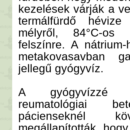
kezelések várják a ve
termálfürdő héviz
mélyről, 84°C-os 
felszínre. A nátrium
metakovasavban gaz
jellegű gyógyvíz.
A gyógyvízzé m
reumatológiai be
pácienseknél kö
megállapították, hog