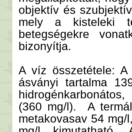
objektív és szubjektí
mely a kisteleki t
betegségekre vonat
bizonyítja.
A víz összetétele: A
ásványi tartalma 13
hidrogénkarbonátos,
(360 mg/l). A termál
metakovasav 54 mg/l
mg/l kimutatható.