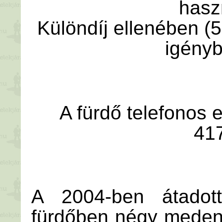
hasz
Különdíj ellenében (
igény
A fürdő telefonos 
41
A 2004-ben átadott
fürdőben négy meden