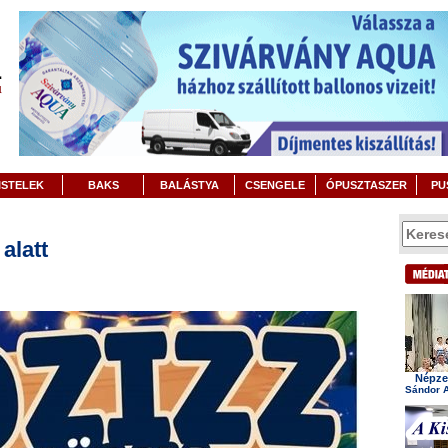
ISTELEK
BAKS
BALÁSTYA
CSENGELE
ÓPUSZTASZER
PU
alatt
Népzen
Sándor A