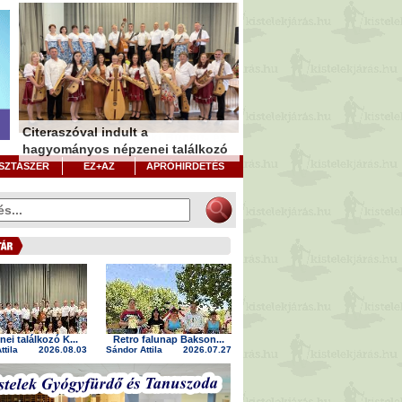
Citeraszóval indult a
Kistelek 250 - Kisteleki Búcsú- és
hagyományos népzenei találkozó
Aratóünnep
SZTASZER
EZ+AZ
APRÓHIRDETÉS
ei találkozó K...
Retro falunap Bakson...
ttila
2026.08.03
Sándor Attila
2026.07.27