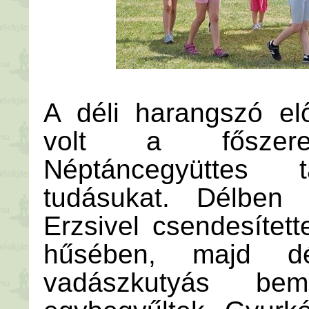
A déli harangszó el
volt a főszer
Néptáncegyüttes 
tudásukat. Délben
Erzsivel csendesítet
hűsében, majd dé
vadászkutyás bem