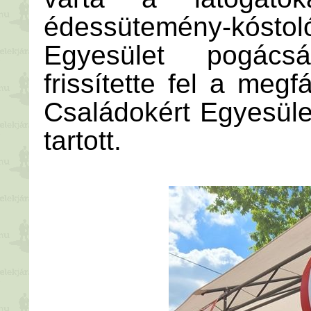
édessütemény-kóstol
Egyesület pogács
frissítette fel a meg
Családokért Egyesüle
tartott.