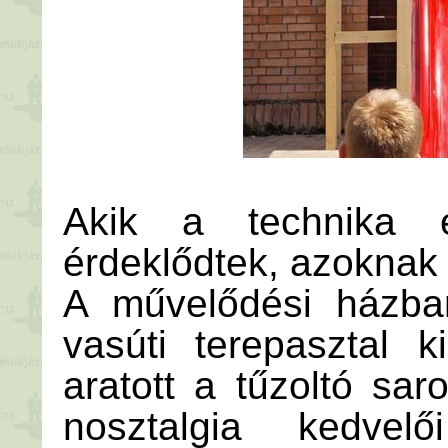
Akik a technika 
érdeklődtek, azoknak 
A művelődési házban
vasúti terepasztal k
aratott a tűzoltó sa
nosztalgia kedvel