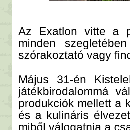
Az Exatlon vitte a 
minden szegletében 
szórakoztató vagy fi
Május 31-én Kistele
játékbirodalommá vál
produkciók mellett a 
és a kulináris élveze
miből válogatnia a cs