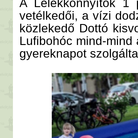
A Lélekkönnyítők 1 
vetélkedői, a vízi d
közlekedő Dottó kisv
Lufibohóc mind-mind 
gyereknapot szolgálta