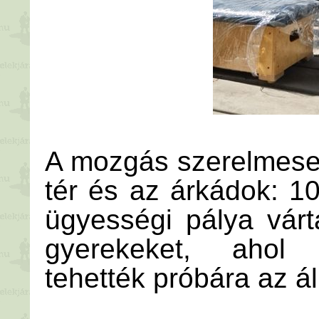
A mozgás szerelmesei
tér és az árkádok: 1
ügyességi pálya várt
gyerekeket, ahol 
tehették próbára az á