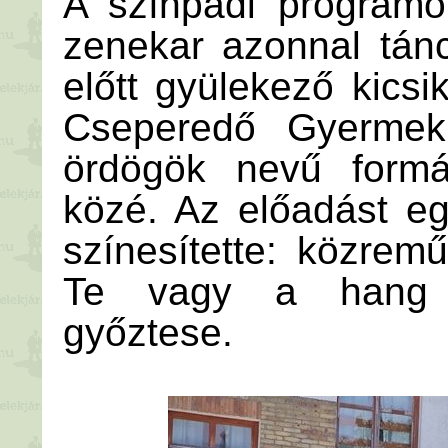
A színpadi programo
zenekar azonnal tánc
előtt gyülekező kics
Cseperedő Gyermek
ördögök nevű formá
közé. Az előadást e
színesítette: közrem
Te vagy a hang 2
győztese.