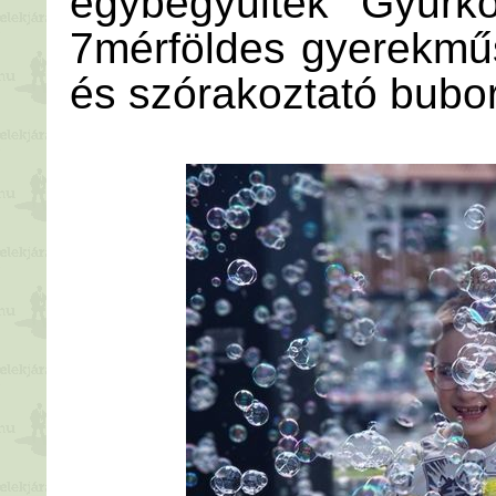
egybegyűltek Gyurkó
7mérföldes gyerekmű
és szórakoztató bubo