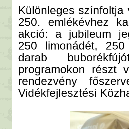
Különleges színfoltja
250. emlékévhez ka
akció: a jubileum j
250 limonádét, 250
darab buborékfú
programokon részt v
rendezvény főszerv
Vidékfejlesztési Közh