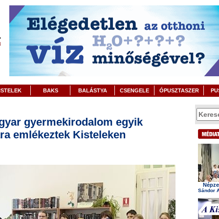
ISTELEK
BAKS
BALÁSTYA
CSENGELE
ÓPUSZTASZER
PU
agyar gyermekirodalom egyik
ra emlékeztek Kisteleken
Népzen
Sándor A