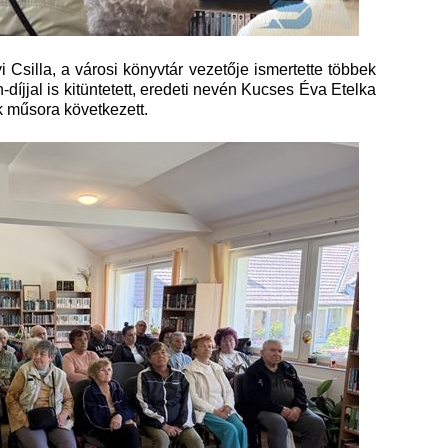
Csilla, a városi könyvtár vezetője ismertette többek
díjjal is kitüntetett, eredeti nevén Kucses Éva Etelka
ok műsora következett.