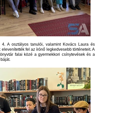
a 4. A osztályos tanulói, valamint Kovács Laura és
elevenítették fel az írónő legkedvesebb történeteit. A
önyvtár falai közé a gyermekkori csínytevések és a
 báját.