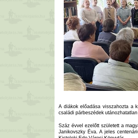
A diákok előadása visszahozta a k
családi párbeszédek utánozhatatlan
Száz évvel ezelőtt született a mag
Janikovszky Éva. A jeles centená
Kisteleki Ede Városi Könyvtár.