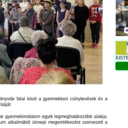
KIST
önyvtár falai közé a gyermekkori csínytevések és a
 báját
yar gyermekirodalom egyik legmeghatározóbb alakja,
rium alkalmából ünnepi megemlékezést szervezett a