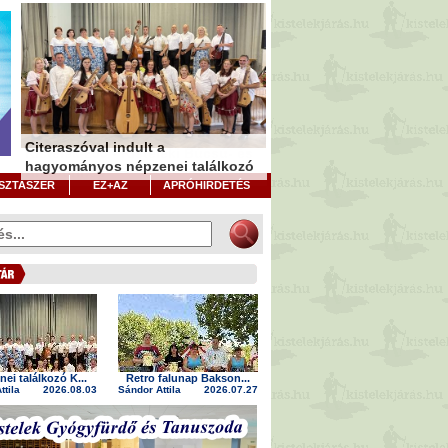
Citeraszóval indult a
Kistelek 250 - Kisteleki Búcsú- és
hagyományos népzenei találkozó
Aratóünnep
Játékosládával bővítették a
SZTASZER
EZ+AZ
APRÓHIRDETÉS
játszóteret
ei találkozó K...
Retro falunap Bakson...
ttila
2026.08.03
Sándor Attila
2026.07.27