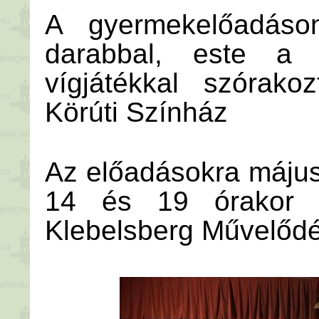
A gyermekelőadáso
darabbal, este a 
vígjátékkal szórako
Körúti Színház
Az előadásokra május
14 és 19 órakor ke
Klebelsberg Művelődé