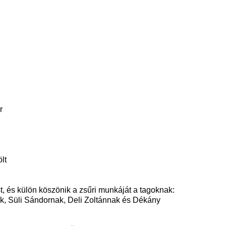
r
lt
, és külön köszönik a zsűri munkáját a tagoknak:
, Süli Sándornak, Deli Zoltánnak és Dékány