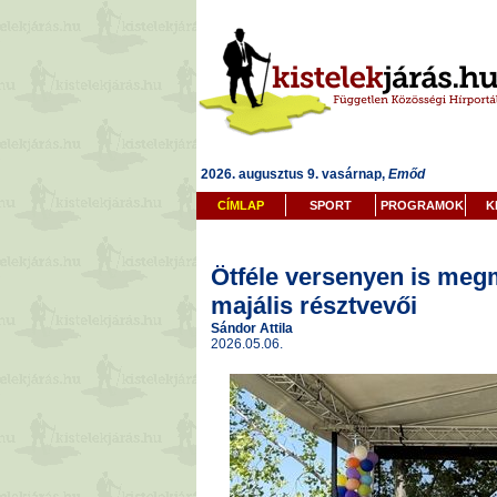
2026. augusztus 9. vasárnap,
Emőd
CÍMLAP
SPORT
PROGRAMOK
K
Ötféle versenyen is megm
majális résztvevői
Sándor Attila
2026.05.06.