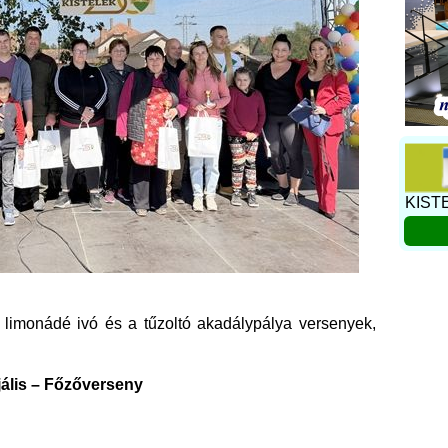
KIST
a limonádé ivó és a tűzoltó akadálypálya versenyek,
ális – Főzőverseny