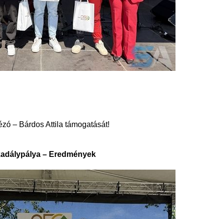
zó – Bárdos Attila támogatását!
kadálypálya – Eredmények