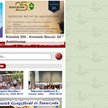
Ovisoknak szervezték a Figura
Citeraszóval indult a
Kistelek 250 - Kisteleki Búcsú- és
tánctábort Kisteleken
hagyományos népzenei találkozó
Aratóünnep
SZTASZER
EZ+AZ
APRÓHIRDETÉS
igura tánctábo...
Népzenei találkozó K...
járás.hu
2026.08.07
Sándor Attila
2026.08.03