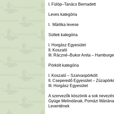
I. Fülöp–Tanács Bernadett
Leves kategória
I. Mártika levese
Sültek kategória
I. Horgász Egyesület
II. Koszaló
III. Ráczné–Bukor Anita – Hamburge
Pörkölt kategória
I. Koszaló – Szarvaspörkölt
II. Cseperedő Egyesület – Zúzapörkö
III. Horgász Egyesület
A szervezők köszönik a sok nevezést
Gyüge Melindának, Pomázi Máriának
Leventének