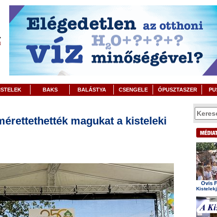
ISTELEK
BAKS
BALÁSTYA
CSENGELE
ÓPUSZTASZER
PU
érettethették magukat a kisteleki
Ovis F
Kistelek