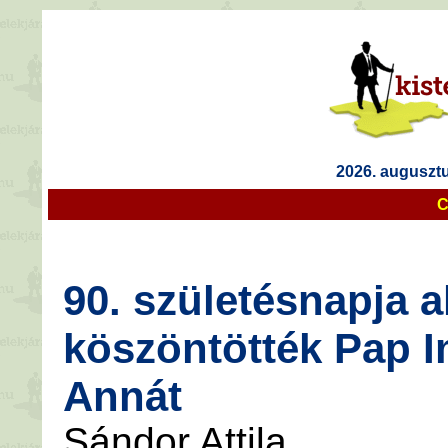
2026. auguszt
C
90. születésnapja 
köszöntötték Pap I
Annát
Sándor Attila