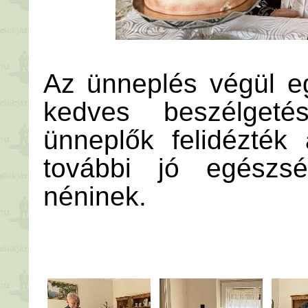
Az ünneplés végül e
kedves beszélgeté
ünneplők felidézték 
további jó egészsé
néninek.