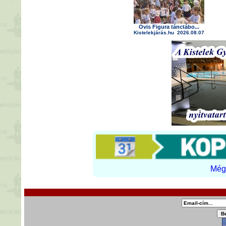
Ovis Figura tánctábo...
Kistelekjárás.hu
2026.08.07
Még 