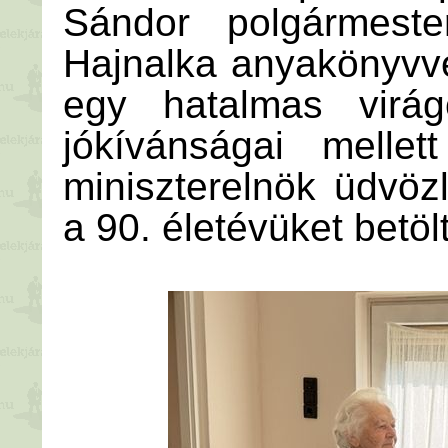
Sándor polgármeste
Hajnalka anyakönyvve
egy hatalmas virágc
jókívánságai mellet
miniszterelnök üdvöz
a 90. életévüket betö