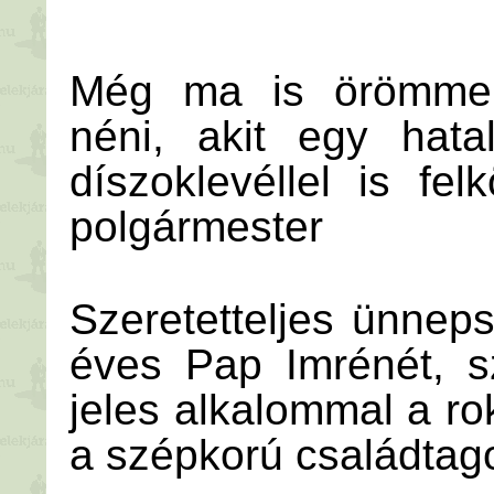
Még ma is örömmel 
néni, akit egy hata
díszoklevéllel is fe
polgármester
Szeretetteljes ünnep
éves Pap Imrénét, s
jeles alkalommal a r
a szépkorú családtago