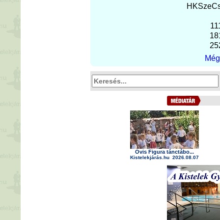
H
K
Sze
C
11
18
25
Még 
Ovis Figura tánctábo...
Kistelekjárás.hu
2026.08.07